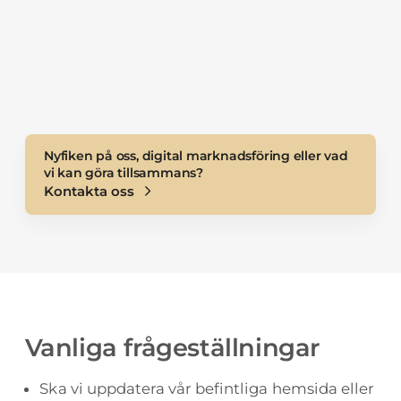
CMS beror delvis på vilken typ av
verksamhet ni bedriver. En webshop
kräver en annan typ av funktionalitet från
en informations- eller leadsgenererande
webbplats.
Nyfiken på oss, digital marknadsföring eller vad
vi kan göra tillsammans?
Kontakta oss
Vanliga frågeställningar
Ska vi uppdatera vår befintliga hemsida eller