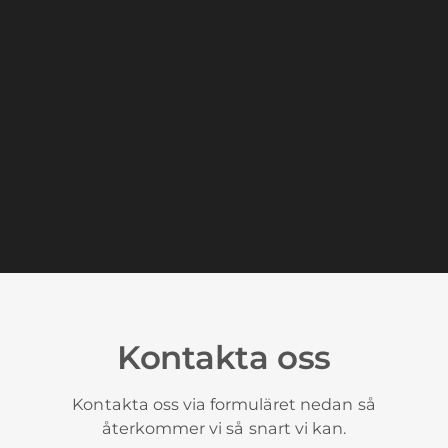
Digital strategi
Vi utgår alltid från era mål och
överordnade affärsstrategi för att
tillsammans med er skapa eller
förbättra en digital strategi.
Läs mer om digital strategi
Kontakta oss
Kontakta oss via formuläret nedan så
återkommer vi så snart vi kan.