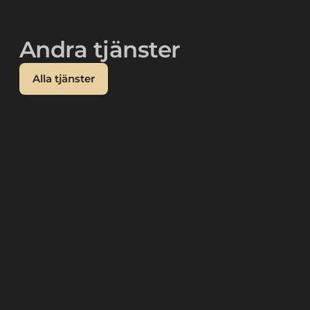
Andra tjänster
Alla tjänster
Annonsering (SEM)
Annonsering via Google Ads, Microsoft
Ads och andra sökmotorer är alltid en
bra början: du når personer som aktivt
söker efter din tjänst eller produkt med
fullständig kontroll över kostnaderna.
Läs mer om annonsering