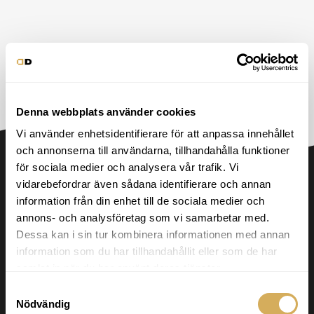
Denna webbplats använder cookies
Vi använder enhetsidentifierare för att anpassa innehållet
och annonserna till användarna, tillhandahålla funktioner
för sociala medier och analysera vår trafik. Vi
vidarebefordrar även sådana identifierare och annan
information från din enhet till de sociala medier och
annons- och analysföretag som vi samarbetar med.
Dessa kan i sin tur kombinera informationen med annan
Frågor & svar
information som du har tillhandahållit eller som de har
samlat in när du har använt deras tjänster.
Samtyckesval
Nödvändig
Erbjuder ni bara prenumerationer, eller kan