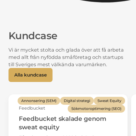
kommer aldrig att försöka låsa dig till en plattform
rapporter efter dina behov, så att vårt arbete är
eller ett konto som vi äger.
enkelt att följa upp och utvärdera.
Kundcase
Vi är mycket stolta och glada över att få arbeta
med allt från nyfödda småföretag och startups
till Sveriges mest välkända varumärken.
Alla kundcase
Annonsering (SEM)
Digital strategi
Sweat Equity
Feedbucket
Sökmotoroptimering (SEO)
Feedbucket skalade genom
sweat equity