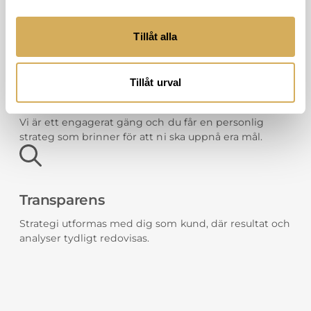
Vi lutar alla våra rekommendationer och beslut på
statistik för att sedan nå dina mål.
Tillåt alla
Tillåt urval
Vi bryr oss
Vi är ett engagerat gäng och du får en personlig
strateg som brinner för att ni ska uppnå era mål.
Transparens
Strategi utformas med dig som kund, där resultat och
analyser tydligt redovisas.