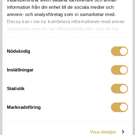
information från din enhet till de sociala medier och
annons- och analysföretag som vi samarbetar med.
Dessa kan i sin tur kombinera informationen med annan
information som du har tillhandahållit eller som de har
samlat in när du har använt deras tjänster.
Därför ska du välja oss
Samtyckesval
Nödvändig
Inställningar
Statistik
Vinst för kund
Vi har hjälpt 98,6% av våra kunder att öka sin vinst
från nätet.
Marknadsföring
Visa detaljer
Mätbarhet