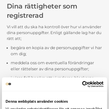
Dina rättigheter som
registrerad
Vi vill att du ska ha kontroll över hur vi använder
dina personuppgifter. Enligt gällande lag har du
rätt att;
begära en kopia av de personuppgifter vi har
om dig;
meddela oss om eventuella förändringar
eller rättelser av dina personuppgifter;
i vissa fall begära att vi raderar, blockerar
eller begränsar behandlingen av dina
personuppgifter, eller invända mot särskilda
sätt vi använder dina personuppgifter på;
Denna webbplats använder cookies
i vissa fall begära att vi överför de
Vi använder enhetsidentifierare för att anpassa innehållet