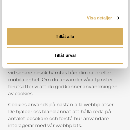
inte har lyckats hantera ditt klagomål har du
rätt att anmäla detta till
Visa detaljer
Integritetsskyddsmyndigheten (IMY) eller
motsvarande tillsynsmyndighet i ditt land.
Tillåt alla
Användning av cookies
2.1. Hur använder vi cookies?
Tillåt urval
En cookie är en liten textfil som sparas på och
vid senare besök hämtas från din dator eller
mobila enhet. Om du använder våra tjänster
förutsätter vi att du godkänner användningen
av cookies.
Cookies används på nästan alla webbplatser.
De hjälper oss bland annat att hålla reda på
antalet besökare och förstå hur användare
interagerar med vår webbplats.