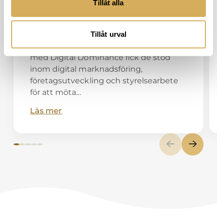
Tillåt alla
Efter lanseringen 2022 behövde
Feedbucket en skalbar strategi för
nationell och internationell tillväxt.
Tillåt urval
Genom ett sweat equity-samarbete
med Digital Dominance fick de stöd
inom digital marknadsföring,
företagsutveckling och styrelsearbete
för att möta...
Läs mer