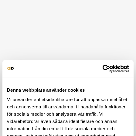
Karin Backman –
Rekryteringsstrateg Tyréns
Digital Dominance visar stor förståelse för,
och är intresserade av, vår verksamhet
vilket ger ett bra utfall. De lyssnar på oss
och ger bra rekommendationer.
Staffan Bruzelius – VD Bemannia AB
Denna webbplats använder cookies
Vi använder enhetsidentifierare för att anpassa innehållet
och annonserna till användarna, tillhandahålla funktioner
Nyfiken på oss, digital marknadsföring eller vad
för sociala medier och analysera vår trafik. Vi
vi kan göra tillsammans?
vidarebefordrar även sådana identifierare och annan
Kontakta oss
information från din enhet till de sociala medier och
annons- och analysföretag som vi samarbetar med.