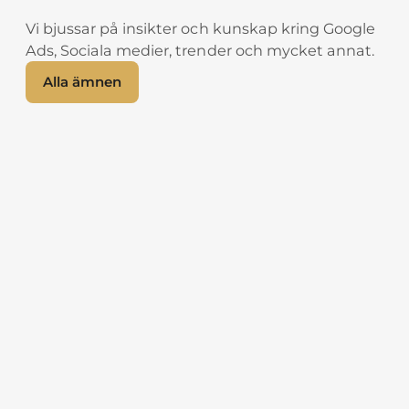
Vi bjussar på insikter och kunskap kring Google
Ads, Sociala medier, trender och mycket annat.
Alla ämnen
Sociala medier
Din Facebook-sida kommer
spärras – eller?
”Din sida bryter mot Metas regler och
kommer att stängas inom 24 timmar.”
Får du dessa meddelanden också?
Läs mer