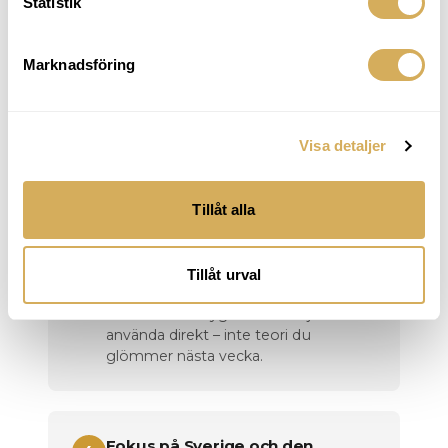
Statistik
kampanjstruktur och rapportering –
steg för steg.
Marknadsföring
Uppdaterade strategier för 2026
2
Visa detaljer
Det som faktiskt fungerar just nu –
inte råd som hade sitt bästa-före-
datum 2022.
Tillåt alla
Tillåt urval
Praktiska mallar och checklistor
3
Konkreta verktyg du kan börja
använda direkt – inte teori du
glömmer nästa vecka.
Fokus på Sverige och den