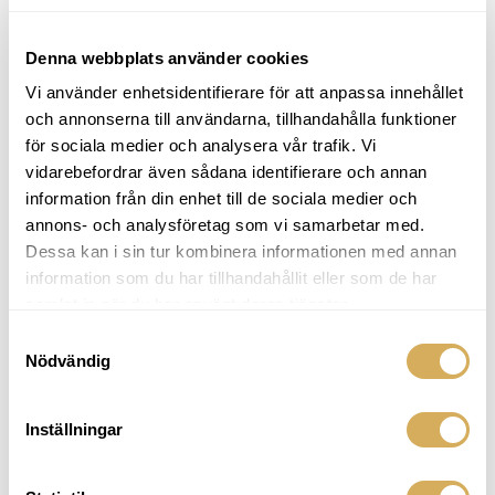
Letar efter en praktisk, handfast
Denna webbplats använder cookies
genomgång – inte en teoritung kurs
Vi använder enhetsidentifierare för att anpassa innehållet
och annonserna till användarna, tillhandahålla funktioner
för sociala medier och analysera vår trafik. Vi
vidarebefordrar även sådana identifierare och annan
information från din enhet till de sociala medier och
annons- och analysföretag som vi samarbetar med.
Dessa kan i sin tur kombinera informationen med annan
information som du har tillhandahållit eller som de har
VAD INGÅR
samlat in när du har använt deras tjänster.
DET HÄR FÅR DU MED DIG
Samtyckesval
Nödvändig
Inställningar
Komplett genomgång av Ads
1
Manager
Från konto och pixel till